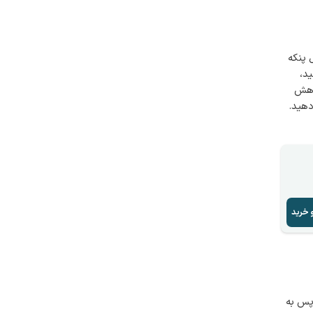
 پنکه
ید،
کاهش
دهید.
 خرید
 پس به