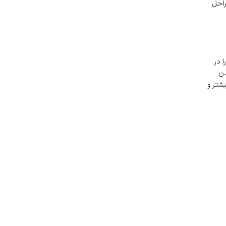
راحل
 در
دن
شتر و