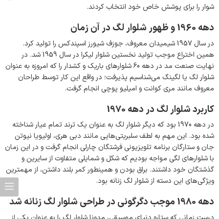
شوار را برای پوشش خاص خود انتخاب کردند.
دهه 1960 و ظهور شلوار لگ در آن زمان
در سال 1957 شیمیدان معروف، جوزف شیورز اسپندکس را تولید کرد.
همین اختراع موجب تولید نخستین شلوار لیکرا در سال 1959 شد. در
نهایت صنعت مد در دهه 60 شلوارهای باریک و کشدار را که امروزه به عنوان
شلوار لگ یا لگینگ می‌شناسیم پذیرفت؛ در واقع این کار توسط طراحان
معروف مانند مری کوانت و امیلیو پوچی انجام گرفت.
کاربرد شلوار لگ در دهه 1970
در دهه 1970 بود که دیگر شلوار لگ به عنوان یک ترند تمام عیار شناخته
شده بود. این مهم به لطف سلبریتی‌هایی مانند دبی هری، اولیویا نیوتن
جان و ستارگان برنامه تلویزیونی فرشتگان چارلی انجام گرفت و در این زمان
با شلوارهای لگی مواجه بودیم که شکل و شمایلی متفاوت از سایرین و
گذشتگان خود داشتند. براق بودن و همینطور کمر بلند داشتن، از مهمترین
ویژگی‌های این دسته از شلوار لگ زنانه بود.
دهه 1980 موجب دگرگونی در طراحی شلوار لگ زنانه شد
درست زمانی که ستاره دنیای موسیقی، مدونا شلوار لگ را به عنوان یکی از