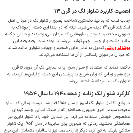
اهمیت کاربرد شلوار لگ در قرن 14
جالب است که بدانید نخستین شناخت بصری از شلوار لگ در مردان اهل
اسکاتلند قرن 14 دیده می‌شود. البته که در ابتدا این دسته از پوشاک به
صورتی مختصر، همچون ساق‌هایی که مردان می‌پوشیدند و حالتی چکمه
مانند داشت و از جنس چرم تولید می‌شدند، بوده است. رفته رفته این
پوشاک ورزشی
تبدیل به لباس‌هایی ضخیم و جوراب شلواری مانند شدند
که مردان در دوران رنسانس از آن‌ها استفاده می‌کردند.
ناگفته نماند که استفاده از شلوار ساق، یا به عبارتی لگِ آن دوره، تا قرن
نوزدهم و زمانی که زنان شروع به پوشیدن این دسته از لباس‌ها کردند، به
عنوان یک مد مردانه شناخته می‌شد.
کارکرد شلوار لگ زنانه از دهه 1940 تا سال 1954
در واقع تکامل شلوار لگ امروز از سال 1950 آغاز شد. درست زمانی که ستاره
معروف سینما، آدری هپبورن همانطور که از عینک آفتابی چشم گربه‌ای
مخصوص خودش استفاده می‌کرد، این استایل خود را با شلوار کاپری نیز
هماهنگی بخشید. زمانی که هپبورن برای سابرینا در سال 1954 یک شلوار
مشکی باریک به تن کرد، دیگر زنان جامعه نیز تا سالیان متمادی، این نوع