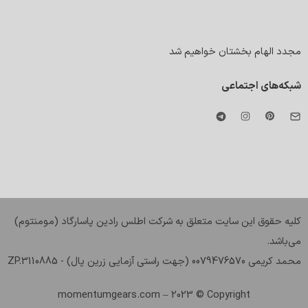
مجدد الهام بخشتان خواهیم شد
شبکه‌های اجتماعی
کليه حقوق اين سايت متعلق به شرکت اطلس رادین پاسارگاد (مومنتوم)
می‌باشد.
محمد کریمی 0079476570 (جهت راستی آزمایی زرین پال) - ZP.3110885
momentumgears.com
– 2023 © Copyright