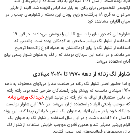
افراد بوده است. از سال 1960 میلادی به بعد استفاده از لباس‌های بلند
ارتجاعی اللخصوص برای زنان، به بازار مد لباس افزوده شد. البته از طرفی
می‌توان به قرن 18 بازگشت و رایج بودن این دسته از شلوارهای جذب را در
میان آقایان مشاهده کرد.
شلوارهایی که دور ساق پا تا مچ آقایان را پوشش می‌دادند. در قرن 19
استفاده از شلوار لگ بیشتر مختص به کودکان بوده است. والدینی که
استفاده از شلوار لگ را برای کودکانشان به همراه انواع ژاکت‌ها ترجیح
می‌دادند، و در ادامه این سربازان بودند که از لگ به عنوان شلوار رسمی برای
آنان استفاده می‌شد.
شلوار لگ زنانه از دهه 1970 تا 2020 میلادی
و اما حضور اصلی شلوار لگ زنانه در صنعت مد را می‌توان معطوف به دهه
1960 میلادی دانست که بیشتر برای رقصندگان طراحی شده بود. رفته رفته
به دلیل استقبال از الیاف به کار رفته در تولید انواع
خرید لگ ورزشی زنانه
که موجب راحتی افراد در استفاده از آن می‌شد، در 198 این شلوار توانست
جایگاه خود را در میان افراد به عنوان یک لباس خیابانی پیدا کند. این روند
تا سال 2010 ادامه داشت و در این سال استفاده از شلوار لگ به عنوان یک
الزام ورزشی معرفی شد و همین قانون موجب افزایش استفاده از شلوار لگ
برای محیط‌ها و فعالیت‌های غیر رسمی گشت.