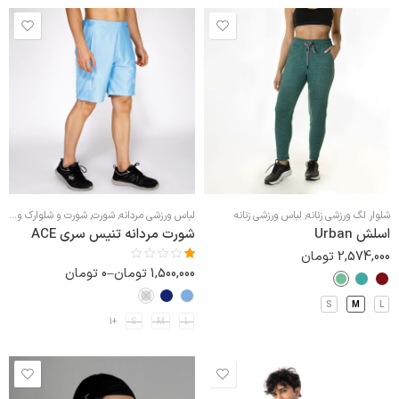
شلوار لگ ورزشی زنانه
,
لباس ورزشی زنانه
لباس ورزشی مردانه
,
شورت
,
شورت و شلوارک ورزشی مردانه
اسلش Urban
شورت مردانه تنیس سری ACE
2,574,000
تومان
1,500,000
تومان
–
0
تومان
نمره
1.00
از
S
M
L
5
+1
S
M
L