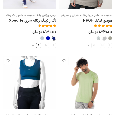
تخفیف ها
,
لباس ورزشی زنانه
,
هودی و سویشرت ورزشی زنانه
لباس ورزشی زنانه
,
تخفیف ها
,
شلوار لگ ورزشی زنانه
هودی PROHIJAB
لگ رانینگ زنانه سری Xpedite
1,740,000
تومان
1,980,000
تومان
نمره
5.00
از
نمره
4.50
از
5
5
+1
+1
+3
S
M
L
+1
XL
M
L