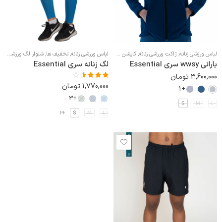
لباس ورزشی زنانه
,
ژاکت ورزشی زنانه
,
کاپشن و بادگیر ورزشی زنانه
لباس ورزشی زنانه
,
تخفیف ها
,
شلوار لگ ورزشی زنانه
بارانی wwsy سری Essential
لگ زنانه سری Essential
3,600,000
تومان
1,770,000
تومان
نمره
+1
3.50
از 5
+3
S
M
L
+2
S
M
L