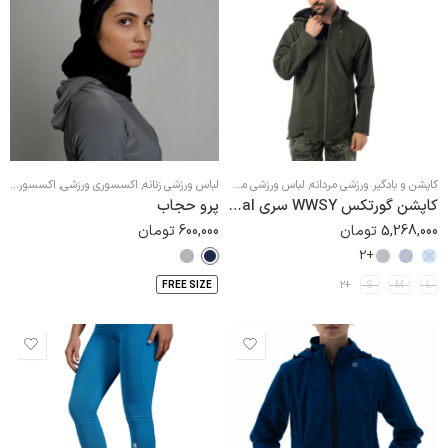
کاپشن و بادگیر ورزشی مردانه
,
لباس ورزشی مردانه
,
مومنتوم
لباس ورزشی زنانه
,
اکسسوری ورزشی
,
اکسسوری ورزشی زنانه
کاپشن گورتکس WWSY سری Essential
پرو حجاب
5,268,000
تومان
600,000
تومان
+2
FREE SIZE
+2
S
M
L