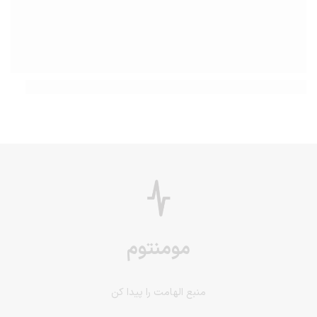
اسم زیرانداز ورزشی چیست؟ تفاوت انواع زیرانداز ورزشی
مومنتوم
منبع الهامت را پیدا کن