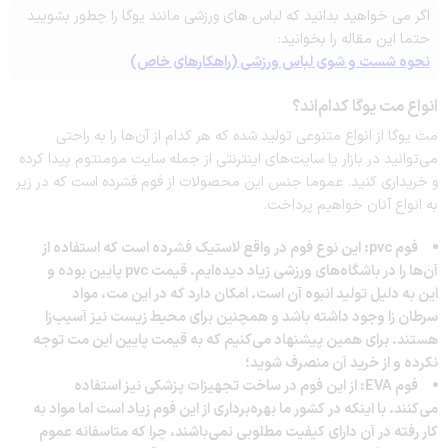
اگر می خواهید بدانید که لباس های ورزشی مانند یوگا را چطور بشویید
حتما این مقاله را بخوانید:
نحوه شست و شوی لباس ورزشی (راهکارهای خاص)
انواع مت یوگا کدام‌اند؟
مت یوگا از انواع متنوعی تولید شده که هر کدام از آن‌ها را به راحتی
می‌توانید در بازار یا سایت‌های اینترنتی از جمله سایت مومنتوم پیدا کرده
و خریداری کنید. عموما جنس این محصولات از فوم فشرده است که در زیر
به انواع آنان خواهیم پرداخت.
فوم pvc: این نوع فوم در واقع لاستیک فشرده است که استفاده از
آن‌ها را در باشگاه‌های ورزشی زیاد دیده‌ایم. قیمت pvc پایین بوده و
این به دلیل تولید انبوه آن است. امکان دارد که در این مت، مواد
سرطان زا وجود داشته باشد و همچنین برای محیط زیست نیز آسیب‌زا
هستند. برای همین پیشنهاد می‌کنیم که به قیمت پایین این مت توجه
نکرده و از خرید آن منصرف شوید؛
فوم EVA: از این فوم در ساخت تجهیزات پزشکی نیز استفاده
می‌کنند. با اینکه در کشور ما بهره‌برداری از این فوم زیاد است اما مواد به
کار رفته در آن دارای کیفیت مطلوبی نمی‌باشند، چرا که متاسفانه عموم