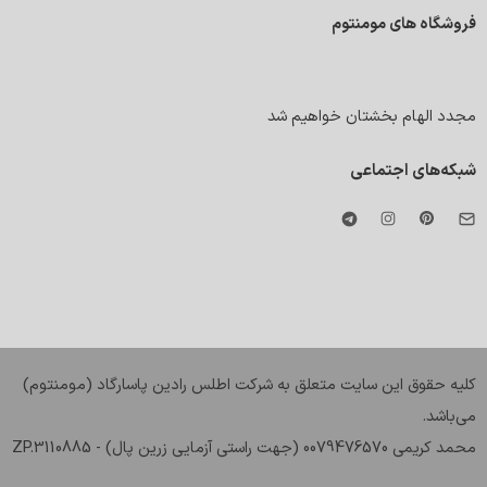
فروشگاه های مومنتوم
مجدد الهام بخشتان خواهیم شد
شبکه‌های اجتماعی
کليه حقوق اين سايت متعلق به شرکت اطلس رادین پاسارگاد (مومنتوم)
می‌باشد.
محمد کریمی 0079476570 (جهت راستی آزمایی زرین پال) - ZP.3110885