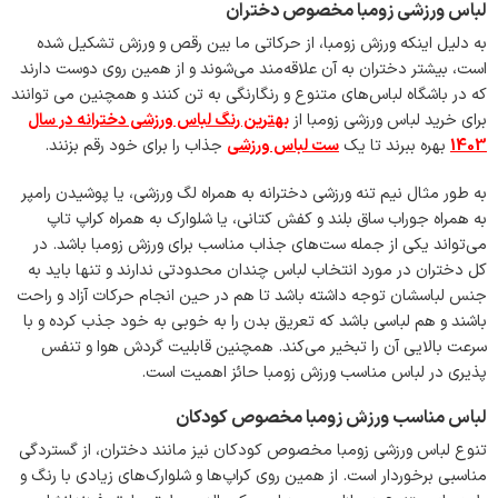
لباس ورزشی زومبا مخصوص دختران
به دلیل اینکه ورزش زومبا، از حرکاتی ما بین رقص و ورزش تشکیل شده
است، بیشتر دختران به آن علاقه‌مند می‌شوند و از همین روی دوست دارند
که در باشگاه لباس‌های متنوع و رنگارنگی به تن کنند و همچنین می توانند
برای خرید لباس ورزشی زومبا از
بهترین رنگ لباس ورزشی دخترانه در سال
1403
بهره ببرند تا یک
ست لباس ورزشی
جذاب را برای خود رقم بزنند.
به طور مثال نیم تنه ورزشی دخترانه به همراه لگ ورزشی، یا پوشیدن رامپر
به همراه جوراب ساق بلند و کفش کتانی، یا شلوارک به همراه کراپ تاپ
می‌تواند یکی از جمله ست‌های جذاب مناسب برای ورزش زومبا باشد. در
کل دختران در مورد انتخاب لباس چندان محدودتی ندارند و تنها باید به
جنس لباسشان توجه داشته باشد تا هم در حین انجام حرکات آزاد و راحت
باشند و هم لباسی باشد که تعریق بدن را به خوبی به خود جذب کرده و با
سرعت بالایی آن را تبخیر می‌کند. همچنین قابلیت گردش هوا و تنفس
پذیری در لباس مناسب ورزش زومبا حائز اهمیت است.
لباس مناسب ورزش زومبا مخصوص کودکان
تنوع لباس ورزشی زومبا مخصوص کودکان نیز مانند دختران، از گستردگی
مناسبی برخوردار است. از همین روی کراپ‌ها و شلوارک‌های زیادی با رنگ و