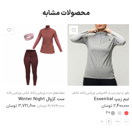
محصولات مشابه
بلوز و نیم زیپ و کامپرشن ورزشی زنانه
,
تخفیف ها
,
مومنتوم
مومنتوم
,
,
ست ورزشی زنانه
لباس ورزشی زنانه
,
لباس ورزشی زنانه
نیم زیپ Essential
ست کژوال Winter Night
2,400,000
تومان
3,721,800
تومان
4,974,000
تومان
+2
+1
S
M
L