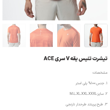
تیشرت تنیس یقه V سری ACE
مشخصات:
1. جنس:100% پلی استر
2. سایز:M،L،XL،XXL،XXXL
3. طرح:پرینتد طرحدار نارنجی