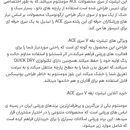
این تیشرت از سری محصولات ACE مومنتوم میباشد،که به طور اختصاصی
برای تنیس طراحی شده است.استفاده از پارچه های نانو ، بسیار سبک و
خنک از یک سو و از سوی دیگر طراحی ارگونومیک محصولات بر اساس نیاز
های ورزشکاران حرفه ای این رشته،سری ACE را تبدیل به یک سری حرفه ای
برای تنیسور ها می کند.
ویژگی های تیشرت یقه V سری ACE:
طراحی این محصول به گونه ای است که راحتی موردنیاز شما را برای
فعالیت های ورزشی فراهم میکند،در اثر شستشو و استفاده مداوم حالت و
رنگ اولیه خود را حفظ میکند.همچنین دارای تکنولوژی QUICK DRY
میباشد،که تعریق بدن شما را به سطح پارچه منتقل میکند و به سرعت
تعریق شما را خشک میکند.این بلوز مومنتوم به خاطر طراحی یونیسکس
قابل استفاده هم برای آقایان و هم خانمها میباشد.
خرید آنلاین تیشرت یقه V سری ACE:
مومنتوم یکی از بزرگترین و پرطرفدارترین برندهای ورزشی ایران در زمینه ی
لباس های ورزشی است که محصولات متنوعی را در اختیار مشتریان قرار
میدهد. این برند ورزشی امکانات بسیاری را برای خریداران فراهم کرده است
که شامل موارد زیر میشود: