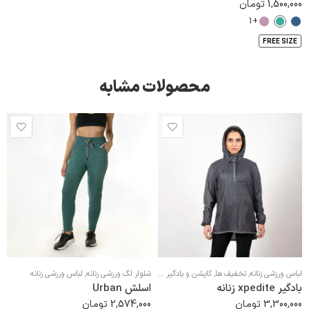
1,500,000
تومان
+1
FREE SIZE
محصولات مشابه
لباس ورزشی زنانه
,
تخفیف ها
,
کاپشن و بادگیر ورزشی زنانه
,
شلوار لگ ورزشی زنانه
,
هودی و سویشرت ورزشی زنانه
لباس ورزشی زنانه
بادگیر xpedite زنانه
اسلش Urban
3,300,000
تومان
2,574,000
تومان