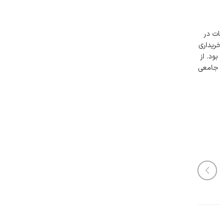
ات در
ریداری
ود. از
 جامعی