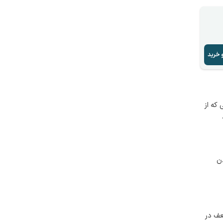
 خرید
ی که از
دن
عف در