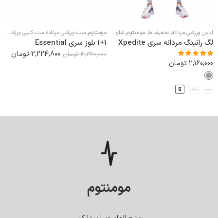
لباس ورزشی مردانه
,
تخفیف ها
,
مومنتوم
,
شلوار لگ ورزشی مردانه
مومنتوم
,
ست ورزشی مردانه
,
ست کاپلی ورزشی
,
ست
لگ رانینگ مردانه سری Xpedite
1+1 بلوز سری Essential
2,224,800
تومان
4,320,000
تومان
2,160,000
تومان
نمره
5.00
از
5
S
M
L
مومنتوم