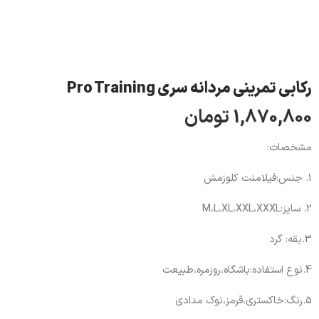
رکابی تمرینی مردانه سری Pro Training
1,870,800
تومان
مشخصات:
1. جنس:فیلامنت کلوزمش
2. سایز:M،L،XL،XXL،XXXL
3.یقه: گرد
4.نوع استفاده:باشگاه،روزمره،طبیعت
5.رنگ:خاکستری،قرمز،نوک مدادی