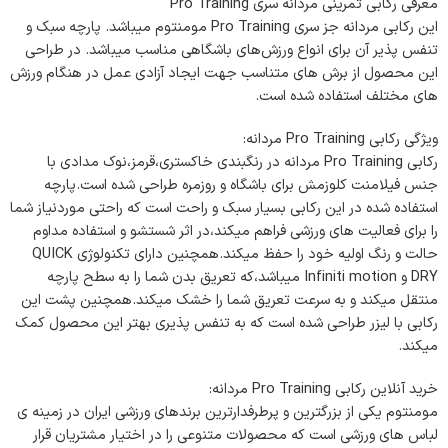
معرفی رکابی تمرینی مردانه سری Pro Training
این رکابی مردانه جز سری Pro Training مومنتوم میباشد. پارچه سبک و
تنفس پذیر آن برای انواع ورزش‌های باشگاهی مناسب میباشد. در طراحی
این محصول از برش های متناسب جهت ایجاد آزادی عمل در هنگام ورزش
های مختلف استفاده شده است.
ویژگی رکابی Pro Training مردانه:
رکابی Pro Training مردانه در رنگبندی خاکستری،قرمز،نوک مدادی با
جنس فیلامنت کلوزمش برای باشگاه و روزمره طراحی شده است.پارچه
استفاده شده در این رکابی بسیار سبک و راحت است که راحتی موردنیاز شما
را برای فعالیت های ورزشی فراهم میکند،در اثر شستشو و استفاده مداوم
حالت و رنگ اولیه خود را حفظ میکند.همچنین دارای تکنولوژی QUICK
DRY و Infiniti motion میباشد،که تعریق بدن شما را به سطح پارچه
منتقل میکند و به سرعت تعریق شما را خشک میکند.همچنین پشت این
رکابی با لیزر طراحی شده است که به تنفس پذیری بهتر این محصول کمک
میکند.
خرید آنلاین رکابی Pro Training مردانه:
مومنتوم یکی از بزرگترین و پرطرفدارترین برندهای ورزشی ایران در زمینه ی
لباس های ورزشی است که محصولات متنوعی را در اختیار مشتریان قرار