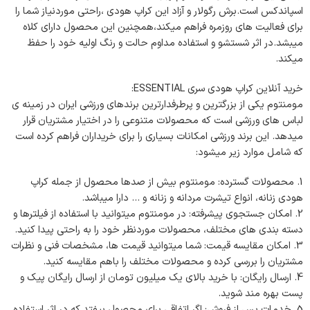
اسپاندکس است.برش رگولار و آزاد این کراپ هودی ،راحتی موردنیاز شما را
برای فعالیت های روزمره فراهم میکند،همچنین این محصول دارای کلاه
میبشد.در اثر شستشو و استفاده مداوم حالت و رنگ اولیه خود را حفظ
میکند.
خرید آنلاین کراپ هودی سری ESSENTIAL:
مومنتوم یکی از بزرگترین و پرطرفدارترین برندهای ورزشی ایران در زمینه ی
لباس های ورزشی است که محصولات متنوعی را در اختیار مشتریان قرار
میدهد. این برند ورزشی امکانات بسیاری را برای خریداران فراهم کرده است
که شامل موارد زیر میشود:
محصولات گسترده: مومنتوم بیش از صدها محصول از جمله کراپ
هودی زنانه، انواع تیشرت مردانه و زنانه و … دارا میباشد.
امکان جستجوی پیشرفته: در مومنتوم میتوانید با استفاده از فیلترها و
دسته بندی های مختلف، محصولات موردنظر خود را به راحتی پیدا کنید.
امکان مقایسه قیمت: شما میتوانید قیمت ها، مشخصات فنی و نظرات
مشتریان را بررسی کرده و محصولات مختلف را باهم مقایسه کنید.
ارسال رایگان: با خرید بالای یک میلیون تومان از ارسال رایگان پیک و
پست بهره مند شوید.
خدمات پس از فروش: اگر اتفاقی برای محصول بیفتد که در اثر استفاده