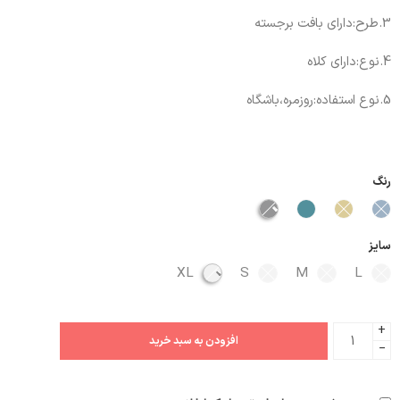
3.طرح:دارای بافت برجسته
4.نوع:دارای کلاه
5.نوع استفاده:روزمره،باشگاه
رنگ
سایز
XL
S
M
L
+
افزودن به سبد خرید
−