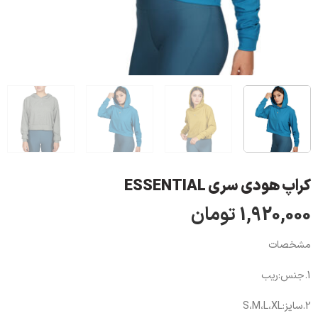
کراپ هودی سری ESSENTIAL
1,920,000
تومان
مشخصات
1.جنس:ریب
2.سایز:S،M،L،XL