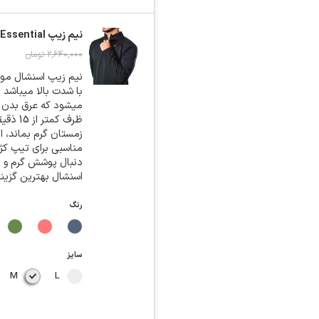
نیم زیپ Essential
2,640,000
تومان
نیم زیپ اسنشال موم
ظرف ک
زمستان گرم بماند، 
مناسبی برای تیپ کژو
دنبال پوشش گرم و د
اسنشال بهترین گزین
رنگ
سایز
M
L