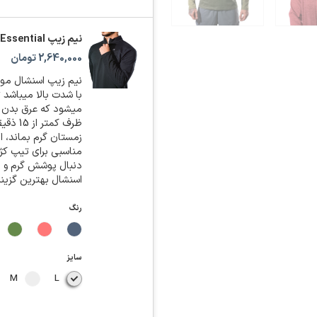
نیم زیپ Essential
2,640,000
تومان
نیم زیپ اسنشال موم
ظرف ک
زمستان گرم بماند، 
مناسبی برای تیپ کژو
دنبال پوشش گرم و د
اسنشال بهترین گزین
رنگ
سایز
M
L