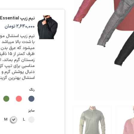
نیم زیپ Essential
2,640,000
تومان
نیم زیپ اسنشال موم
ظرف ک
زمستان گرم بماند، 
مناسبی برای تیپ کژو
دنبال پوشش گرم و د
اسنشال بهترین گزین
رنگ
سایز
M
L