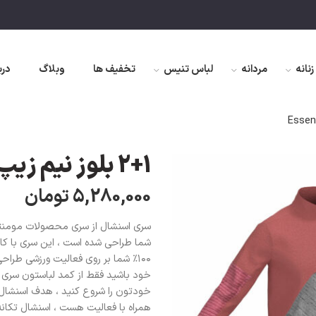
زنانه
مردانه
لباس تنیس
تخفیف ها
وبلاگ
درب
2+1 بلوز نیم زیپ سری Essential
5,280,000
تومان
سری اسنشال از سری محصولات مومنتوم
شما طراحی شده است ، این سری با کان
۱۰۰٪ شما بر روی فعالیت ورزشی طر
خودتون را شروع کنید ، هدف اسنشال 
همراه با فعالیت هست ، اسنشال تکان