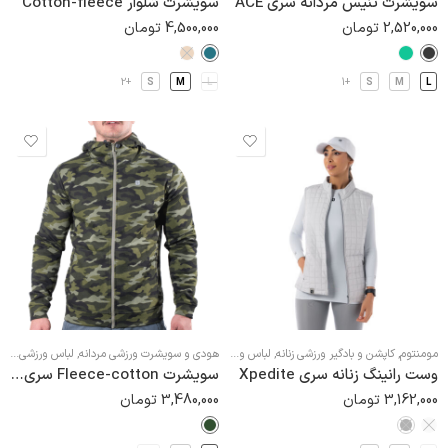
سویشرت تنیس مردانه سری ACE
سویشرت شلوار Cotton-fleece
2,520,000
تومان
4,500,000
تومان
+2
S
M
L
+1
S
M
L
مومنتوم
,
کاپشن و بادگیر ورزشی زنانه
,
لباس ورزشی زنانه
هودی و سویشرت ورزشی مردانه
,
لباس ورزشی مردانه
وست رانینگ زنانه سری Xpedite
سویشرت Fleece-cotton سری Essential
3,162,000
تومان
3,480,000
تومان