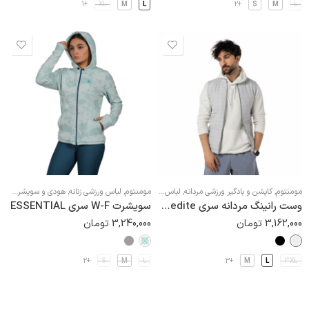
+1
XL
M
L
+2
S
M
L
مومنتوم
,
کاپشن و بادگیر ورزشی مردانه
,
لباس ورزشی مردانه
مومنتوم
,
لباس ورزشی زنانه
,
هودی و سویشرت ورزشی زنانه
وست رانینگ مردانه سری Xpedite
سویشرت W-F سری ESSENTIAL
3,162,000
تومان
3,240,000
تومان
+2
S
M
L
+3
M
L
3XL