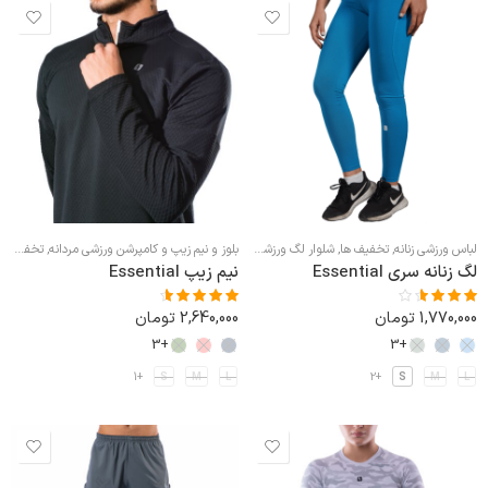
لباس ورزشی زنانه
,
تخفیف ها
,
شلوار لگ ورزشی زنانه
بلوز و نیم زیپ و کامپرشن ورزشی مردانه
,
تخفیف ها
لگ زنانه سری Essential
نیم زیپ Essential
1,770,000
تومان
2,640,000
تومان
نمره
نمره
4.50
از
3.50
از 5
5
+3
+3
+1
S
M
L
+2
S
M
L