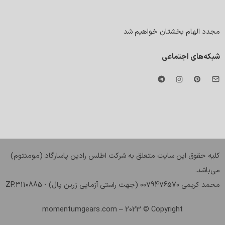
مجدد الهام بخشتان خواهیم شد
شبکه‌های اجتماعی
کليه حقوق اين سايت متعلق به شرکت اطلس رادین پاسارگاد (مومنتوم)
می‌باشد.
محمد کریمی 0079476570 (جهت راستی آزمایی زرین پال) - ZP.3110885
momentumgears.com
– 2023 © Copyright