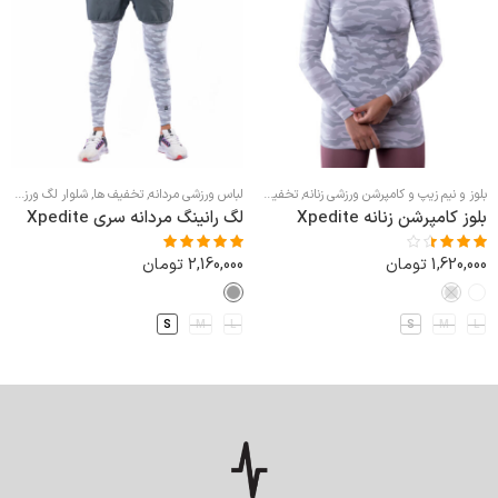
بلوز و نیم زیپ و کامپرشن ورزشی زنانه
,
تخفیف ها
,
لباس ورزشی زنانه
لباس ورزشی مردانه
,
تخفیف ها
,
شلوار لگ ورزشی مردانه
بلوز کامپرشن زنانه Xpedite
لگ رانینگ مردانه سری Xpedite
1,620,000
تومان
2,160,000
تومان
نمره
نمره
5.00
از
3.33
از 5
5
S
M
L
S
M
L