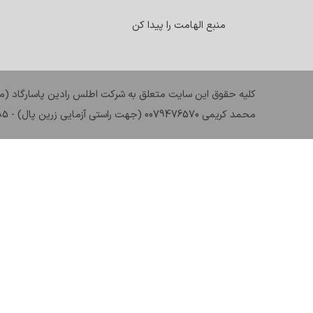
منبع الهامت را پیدا کن
کليه حقوق اين سايت متعلق به شرکت اطلس رادین پاسارگاد (مو
محمد کریمی 0079476570 (جهت راستی آزمایی زرین پال) - ZP.3110885