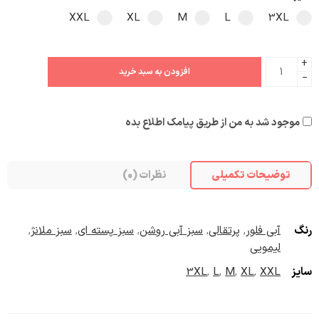
XXL
XL
M
L
3XL
+
افزودن به سبد خرید
−
موجود شد به من از طریق پیامک اطلاع بده
توضیحات تکمیلی
نظرات (0)
رنگ
آبی فلور
,
پرتقالی
,
سبز آبی روشن
,
سبز پسته ای
,
سبز ملانژ
,
لیمویی
سایز
XXL
,
XL
,
M
,
L
,
3XL