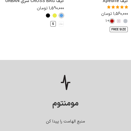
کیف Xpedite
كيف CROSS BAG سری URBAN
1,590,000
تومان
1,560,000
تومان
نمره
4.75
از
5
+1
S
L
FREE SIZE
مومنتوم
منبع الهامت را پیدا کن